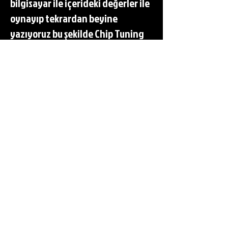
bilgisayar ile içerideki değerler ile
oynayıp tekrardan beyine
yazıyoruz bu şekilde Chip Tuning
uygulaması gerçekleşir.
2024 Chip tunink fiyatı
Chip tuning fiyatı
Profesyonel Chip tuning fiyatı
Sorularının cevapları için bize
ulaşın